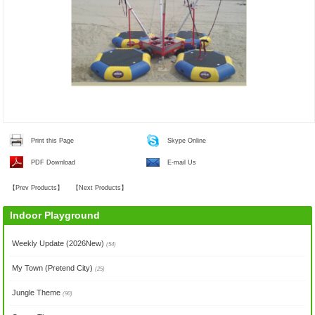
Print this Page
Skype Online
PDF Download
E-mail Us
【
Prev Products
】
【
Next Products
】
Indoor Playground
Weekly Update (2026New)
(54)
My Town (Pretend City)
(25)
Jungle Theme
(90)