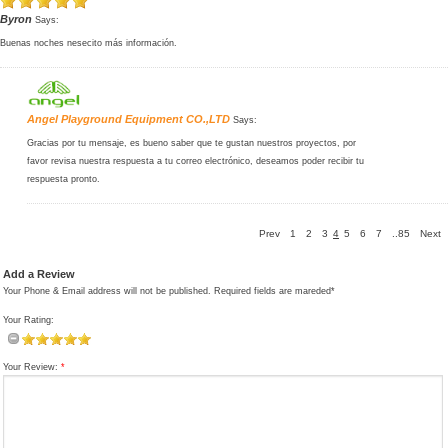
Byron
Says:
Buenas noches nesecito más información.
Angel Playground Equipment CO.,LTD
Says:
Gracias por tu mensaje, es bueno saber que te gustan nuestros proyectos, por
favor revisa nuestra respuesta a tu correo electrónico, deseamos poder recibir tu
respuesta pronto.
Prev
1
2
3
4
5
6
7
..85
Next
Add a Review
Your Phone & Email address will not be published. Required fields are mareded*
Your Rating:
Your Review:
*