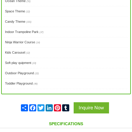
Ocean Theme
(51)
Space Theme
(12)
Candy Theme
(101)
Indoor Trampoline Park
(37)
Ninja Warrior Course
(14)
Kids Carousel
(12)
Soft play quipment
(23)
Outdoor Playground
(22)
Toddler Playground
(46)
Share
Facebook
Twitter
LinkedIn
Pinterest
Tumblr
SPECIFICATIONS