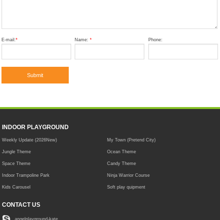
E-mail:
*
Name:
*
Phone:
INDOOR PLAYGROUND
Weekly Update (2026New)
My Town (Pretend City)
Jungle Theme
Ocean Theme
Space Theme
Candy Theme
Indoor Trampoline Park
Ninja Warrior Course
Kids Carousel
Soft play quipment
CONTACT US
angelplayground-kate