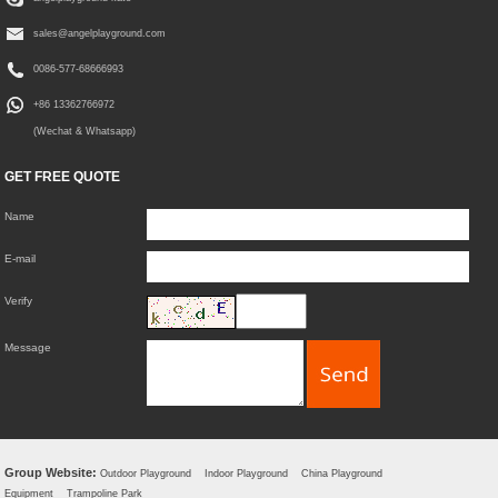
sales@angelplayground.com
0086-577-68666993
+86 13362766972
(Wechat & Whatsapp)
GET FREE QUOTE
Name
E-mail
Verify
Message
Group Website:
Outdoor Playground
Indoor Playground
China Playground
Equipment
Trampoline Park